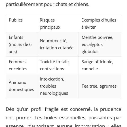
particulièrement pour chats et chiens.
Publics
Risques
Exemples d’huiles
principaux
à éviter
Enfants
Menthe poivrée,
Neurotoxicité,
(moins de 6
eucalyptus
irritation cutanée
ans)
globulus
Femmes
Toxicité fœtale,
Sauge officinale,
enceintes
contractions
cannelle
Intoxication,
Animaux
troubles
Tea tree, agrumes
domestiques
neurologiques
Dès qu’un profil fragile est concerné, la prudence
doit primer. Les huiles essentielles, puissantes par
essence, n’autorisent aucune improvisation : elles