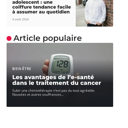
adolescent : une
coiffure tendance facile
à assumer au quotidien
4 août 2026
Article populaire
BIEN-ÊTRE
Les avantages de l’e-santé
dans le traitement du cancer
Subir une chimiothérapie n’est pas du tout agréable.
Nausées et autres souffrances
…