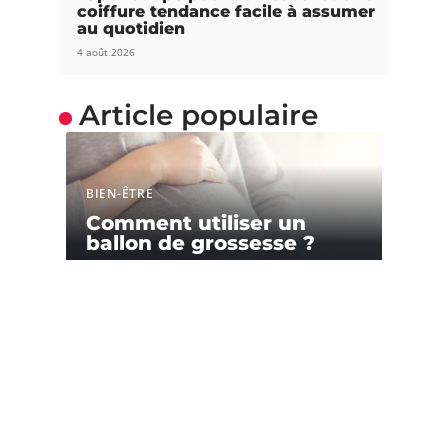
coiffure tendance facile à assumer
au quotidien
4 août 2026
Article populaire
BIEN-ÊTRE
Comment utiliser un
ballon de grossesse ?
La grossesse est une période à la fois délicate et
éprouvante. Outre
…
Contact
Mentions Légales
Sitemap
© 2025 | beauty-girl.org