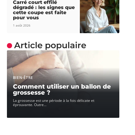
Carré court effilé
dégradé : les signes que
cette coupe est faite
pour vous
1 août 2026
Article populaire
BIEN-ÊTRE
Comment utiliser un ballon de
grossesse ?
La grossesse est une période à la fois délicate et
éprouvante. Outre
…