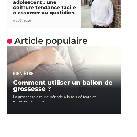
adolescent : une
coiffure tendance facile
à assumer au quotidien
4 août 2026
Article populaire
BIEN-ÊTRE
Comment utiliser un ballon de
grossesse ?
La grossesse est une période à la fois délicate et
éprouvante. Outre
…